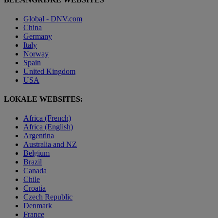
Global - DNV.com
China
Germany
Italy
Norway
Spain
United Kingdom
USA
LOKALE WEBSITES:
Africa (French)
Africa (English)
Argentina
Australia and NZ
Belgium
Brazil
Canada
Chile
Croatia
Czech Republic
Denmark
France