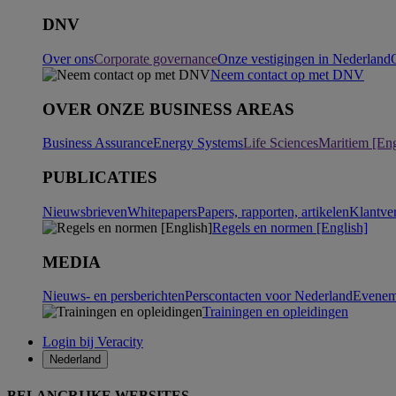
DNV
Over ons
Corporate governance
Onze vestigingen in Nederland
Neem contact op met DNV
OVER ONZE BUSINESS AREAS
Business Assurance
Energy Systems
Life Sciences
Maritiem [Eng
PUBLICATIES
Nieuwsbrieven
Whitepapers
Papers, rapporten, artikelen
Klantve
Regels en normen [English]
MEDIA
Nieuws- en persberichten
Perscontacten voor Nederland
Evenem
Trainingen en opleidingen
Login bij Veracity
Nederland
BELANGRIJKE WEBSITES