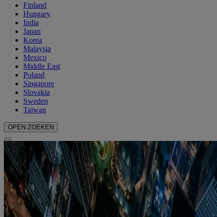
Finland
Hungary
India
Japan
Korea
Malaysia
Mexico
Middle East
Poland
Singapore
Slovakia
Sweden
Taiwan
OPEN ZOEKEN