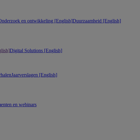
Onderzoek en ontwikkeling [English]
Duurzaamheid [English]
lish]
Digital Solutions [English]
rhalen
Jaarverslagen [English]
enten en webinars