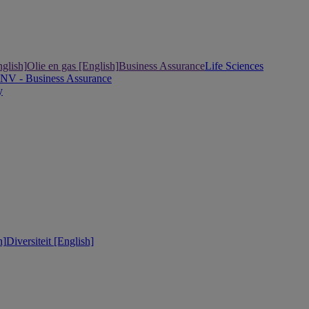
nglish]
Olie en gas [English]
Business Assurance
Life Sciences
DNV - Business Assurance
y
h]
Diversiteit [English]